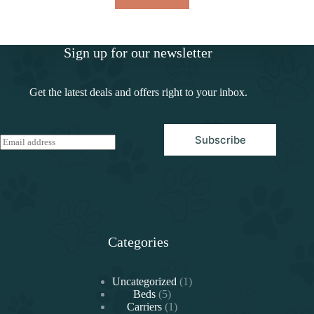
Sign up for our newsletter
Get the latest deals and offers right to your inbox.
Subscribe
E
m
a
i
l
*
Categories
1
Uncategorized
1
5
producto
Beds
5
productos
1
Carriers
1