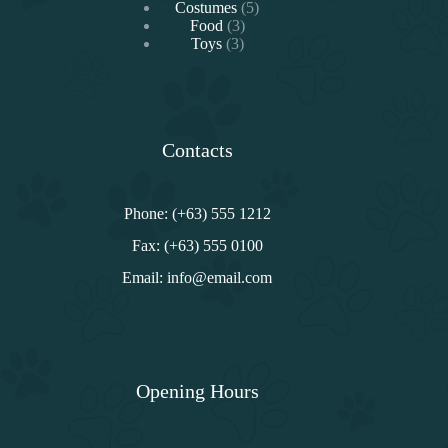
producto
5
Costumes
5
3
productos
Food
3
3
productos
Toys
3
productos
Contacts
Phone: (+63) 555 1212
Fax: (+63) 555 0100
Email: info@email.com
Opening Hours