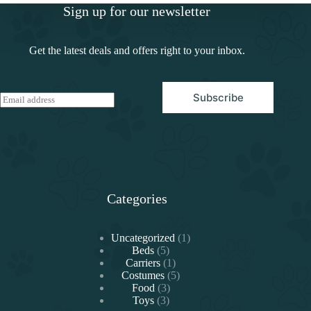
Sign up for our newsletter
Get the latest deals and offers right to your inbox.
Subscribe
E
m
a
i
l
*
Categories
1
Uncategorized
1
5
producto
Beds
5
productos
1
Carriers
1
producto
5
Costumes
5
3
productos
Food
3
3
productos
Toys
3