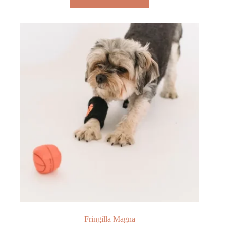
$45.00.
$30.00.
Fringilla Magna