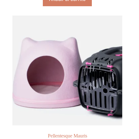
$30.00.
$25.00.
Pellentesque Mauris