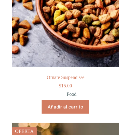
Ornare Suspendisse
$
15.00
Food
Añadir al carrito
OFERTA