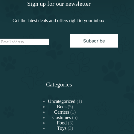
Sign up for our newsletter
Get the latest deals and offers right to your inbox.
Subscribe
E
m
a
i
l
*
Categories
1
Uncategorized
1
5
producto
Beds
5
productos
1
Carriers
1
producto
5
Costumes
5
3
productos
Food
3
3
productos
Toys
3
productos