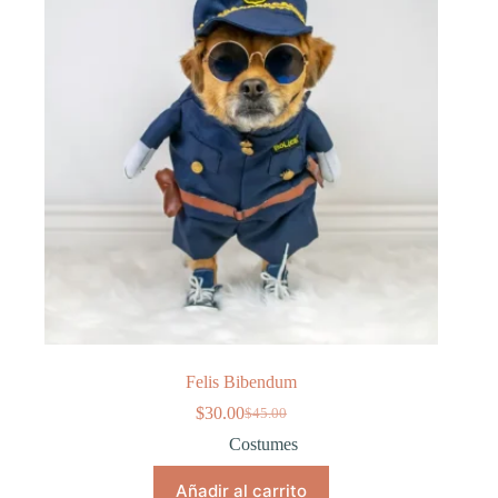
Felis Bibendum
$
30.00
$
45.00
El
El
precio
precio
Costumes
original
actual
era:
es:
Añadir al carrito