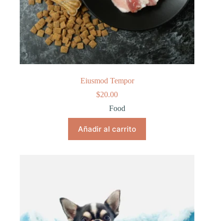
Eiusmod Tempor
$
20.00
Food
Añadir al carrito