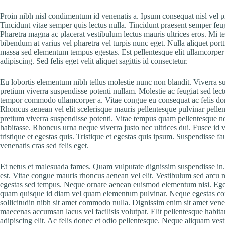
Proin nibh nisl condimentum id venenatis a. Ipsum consequat nisl vel p
Tincidunt vitae semper quis lectus nulla. Tincidunt praesent semper feug
Pharetra magna ac placerat vestibulum lectus mauris ultrices eros. Mi t
bibendum at varius vel pharetra vel turpis nunc eget. Nulla aliquet portt
massa sed elementum tempus egestas. Est pellentesque elit ullamcorper d
adipiscing. Sed felis eget velit aliquet sagittis id consectetur.
Eu lobortis elementum nibh tellus molestie nunc non blandit. Viverra susp
pretium viverra suspendisse potenti nullam. Molestie ac feugiat sed lec
tempor commodo ullamcorper a. Vitae congue eu consequat ac felis done
Rhoncus aenean vel elit scelerisque mauris pellentesque pulvinar pellen
pretium viverra suspendisse potenti. Vitae tempus quam pellentesque ne
habitasse. Rhoncus urna neque viverra justo nec ultrices dui. Fusce id v
tristique et egestas quis. Tristique et egestas quis ipsum. Suspendisse
venenatis cras sed felis eget.
Et netus et malesuada fames. Quam vulputate dignissim suspendisse in. 
est. Vitae congue mauris rhoncus aenean vel elit. Vestibulum sed arcu 
egestas sed tempus. Neque ornare aenean euismod elementum nisi. Egesta
quam quisque id diam vel quam elementum pulvinar. Neque egestas cong
sollicitudin nibh sit amet commodo nulla. Dignissim enim sit amet vene
maecenas accumsan lacus vel facilisis volutpat. Elit pellentesque habita
adipiscing elit. Ac felis donec et odio pellentesque. Neque aliquam vesti