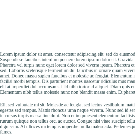
Lorem ipsum dolor sit amet, consectetur adipiscing elit, sed do eiusmod
Suspendisse faucibus interdum posuere lorem ipsum dolor sit. Gravida 
Pharetra vel turpis nunc eget lorem dolor sed viverra ipsum. Pharetra et
sed. Lobortis scelerisque fermentum dui faucibus in ornare quam viverra
amet. Donec massa sapien faucibus et molestie ac feugiat. Elementum n
facilisi morbi tempus. Dis parturient montes nascetur ridiculus mus ma
elit at imperdiet dui accumsan sit. Id nibh tortor id aliquet. Diam quis 
Elementum nibh tellus molestie nunc non blandit massa enim. Et pharetr
Elit sed vulputate mi sit. Molestie ac feugiat sed lectus vestibulum matt
egestas sed tempus. Mattis rhoncus urna neque viverra. Nunc sed id sem
in cursus turpis massa tincidunt. Non enim praesent elementum facilisis.
rutrum quisque non tellus orci ac auctor. Congue nisi vitae suscipit tell
dignissim. At ultrices mi tempus imperdiet nulla malesuada. Pellentesqu
fames.