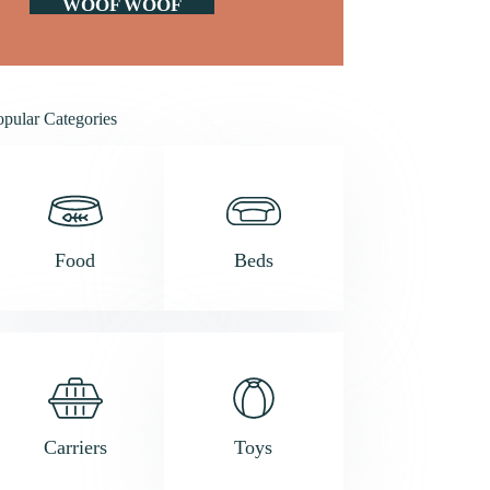
WOOF WOOF
opular Categories
Food
Beds
Carriers
Toys