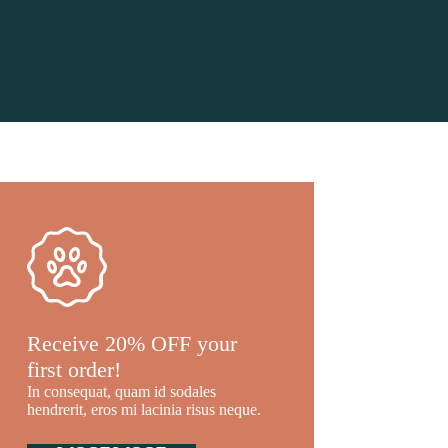
Receive 20% OFF your
first order!
In consequat, quam id sodales
hendrerit, eros mi lacinia risus neque.