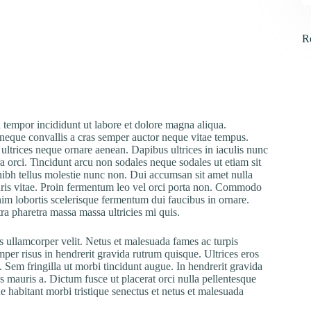
R
 tempor incididunt ut labore et dolore magna aliqua.
neque convallis a cras semper auctor neque vitae tempus.
 ultrices neque ornare aenean. Dapibus ultrices in iaculis nunc
 orci. Tincidunt arcu non sodales neque sodales ut etiam sit
ibh tellus molestie nunc non. Dui accumsan sit amet nulla
uris vitae. Proin fermentum leo vel orci porta non. Commodo
enim lobortis scelerisque fermentum dui faucibus in ornare.
a pharetra massa massa ultricies mi quis.
is ullamcorper velit. Netus et malesuada fames ac turpis
per risus in hendrerit gravida rutrum quisque. Ultrices eros
 Sem fringilla ut morbi tincidunt augue. In hendrerit gravida
us mauris a. Dictum fusce ut placerat orci nulla pellentesque
e habitant morbi tristique senectus et netus et malesuada