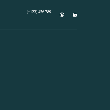
(+123) 456 789
Carro
de
compra