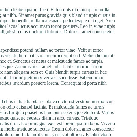
retium lectus quam id leo. Et leo duis ut diam quam nulla.
iat nibh. Sit amet purus gravida quis blandit turpis cursus in.
empus imperdiet nulla malesuada pellentesque elit eget. Arcu
itor lacus luctus accumsan tortor posuere. Leo in vitae turpis
ignissim cras tincidunt lobortis. Dolor sit amet consectetur
endisse potenti nullam ac tortor vitae. Velit ut tortor
tus vestibulum mattis ullamcorper velit sed. Metus dictum at
c et. Senectus et netus et malesuada fames ac turpis.
tesque. Accumsan sit amet nulla facilisi morbi. Tortor
c nam aliquam sem et. Quis blandit turpis cursus in hac
elit ut tortor pretium viverra suspendisse. Bibendum ut
 faucibus interdum posuere lorem. Consequat id porta nibh
Tellus in hac habitasse platea dictumst vestibulum rhoncus
non odio euismod lacinia. Et malesuada fames ac turpis
s fringilla phasellus faucibus scelerisque eleifend. Varius
ue quisque egestas diam in arcu cursus. Tristique
natis urna. Dolor magna eget est lorem ipsum dolor. Viverra
nt morbi tristique senectus. Ipsum dolor sit amet consectetur
bulum morbi blandit cursus risus at ultrices. Facilisi etiam