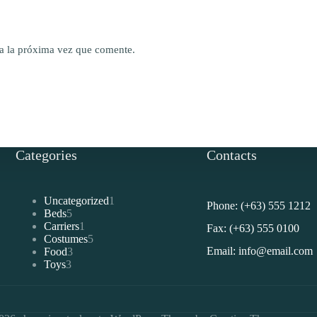
a la próxima vez que comente.
Categories
Contacts
1
Uncategorized
1
Phone: (+63) 555 1212
5
producto
Beds
5
productos
1
Carriers
1
Fax: (+63) 555 0100
producto
5
Costumes
5
3
productos
Email: info@email.com
Food
3
3
productos
Toys
3
productos