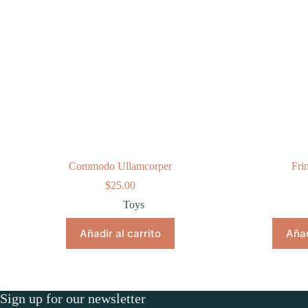
Commodo Ullamcorper
Fri
$
25.00
Toys
Añadir al carrito
Añad
Sign up for our newsletter