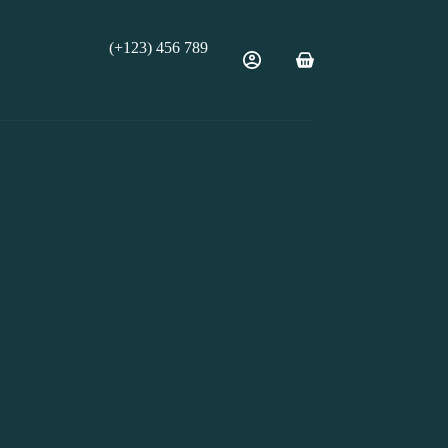
(+123) 456 789
Carro
de
compra