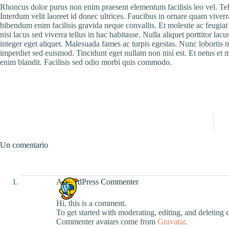
Rhoncus dolor purus non enim praesent elementum facilisis leo vel. Tell
Interdum velit laoreet id donec ultrices. Faucibus in ornare quam viverr
bibendum enim facilisis gravida neque convallis. Et molestie ac feugiat
nisi lacus sed viverra tellus in hac habitasse. Nulla aliquet porttitor l
integer eget aliquet. Malesuada fames ac turpis egestas. Nunc lobortis 
imperdiet sed euismod. Tincidunt eget nullam non nisi est. Et netus et m
enim blandit. Facilisis sed odio morbi quis commodo.
Un comentario
A WordPress Commenter
Hi, this is a comment.
To get started with moderating, editing, and deleting
Commenter avatars come from
Gravatar
.