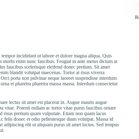
R
d tempor incididunt ut labore et dolore magna aliqua. Quis
arius morbi enim nunc faucibus. Feugiat in ante metus dictum at
lus faucibus scelerisque eleifend donec pretium. Sit amet
enim blandit volutpat maecenas. Tortor at risus viverra
m. Orci porta non pulvinar neque laoreet suspendisse interdum
 urna et pharetra pharetra massa massa. Interdum consectetur
rnare lectus sit amet est placerat in. Augue mauris augue
a vitae. Potenti nullam ac tortor vitae purus faucibus ornare
sed risus pretium quam vulputate. Etiam non quam lacus
Ac felis donec et odio pellentesque diam volutpat. Massa id
 adipiscing elit ut aliquam purus sit amet luctus. Sed tempus
ut.