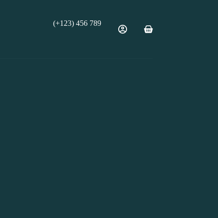
(+123) 456 789
Carro
de
compra