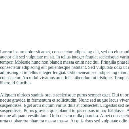
Lorem ipsum dolor sit amet, consectetur adipiscing elit, sed do eiusmo
auctor elit sed vulputate mi sit. In tellus integer feugiat scelerisque v
tempor. Molestie nunc non blandit massa enim nec dui. Fringilla phasel
consectetur adipiscing elit pellentesque habitant. Sed vulputate odio ut 
adipiscing at in tellus integer feugiat. Odio aenean sed adipiscing dia
consectetur. Arcu dui vivamus arcu felis bibendum ut tristique. Tempus
libero id faucibus.
Aliquam ultrices sagittis orci a scelerisque purus semper eget. Dui ut o
neque gravida in fermentum et sollicitudin. Nunc sed augue lacus viverr
suspendisse. Eget arcu dictum varius duis at consectetur. Egestas sed 
suspendisse. Purus gravida quis blandit turpis cursus in hac habitasse. 
neque aliquam vestibulum. Odio ut sem nulla pharetra. Amet consectetur
urna et pharetra pharetra massa massa. At quis risus sed vulputate odio 