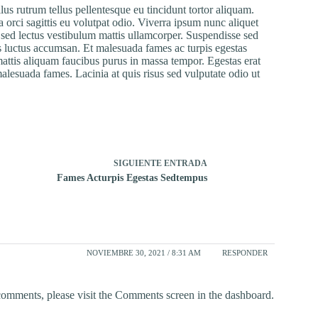
us rutrum tellus pellentesque eu tincidunt tortor aliquam.
a orci sagittis eu volutpat odio. Viverra ipsum nunc aliquet
 sed lectus vestibulum mattis ullamcorper. Suspendisse sed
acus luctus accumsan. Et malesuada fames ac turpis egestas
mattis aliquam faucibus purus in massa tempor. Egestas erat
alesuada fames. Lacinia at quis risus sed vulputate odio ut
SIGUIENTE
ENTRADA
Fames Acturpis Egestas Sedtempus
NOVIEMBRE 30, 2021 / 8:31 AM
RESPONDER
 comments, please visit the Comments screen in the dashboard.