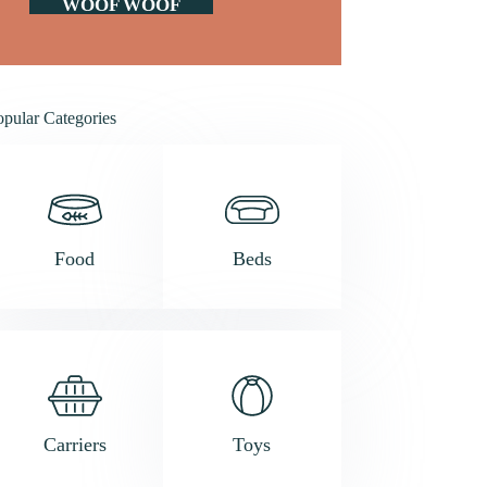
WOOF WOOF
opular Categories
Food
Beds
Carriers
Toys