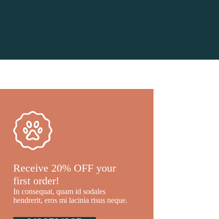
Receive 20% OFF your
first order!
In consequat, quam id sodales
hendrerit, eros mi lacinia risus neque.