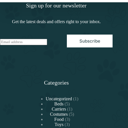
Sign up for our newsletter
Get the latest deals and offers right to your inbox.
Subscribe
E
m
a
i
l
*
Categories
1
Uncategorized
1
5
producto
Beds
5
productos
1
Carriers
1
producto
5
Costumes
5
3
productos
Food
3
3
productos
Toys
3