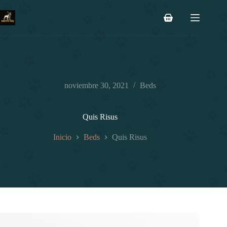
Saltar
al
Carro
contenido
de
compra
noviembre 30, 2021
Beds
Quis Risus
Inicio
Beds
Quis Risus