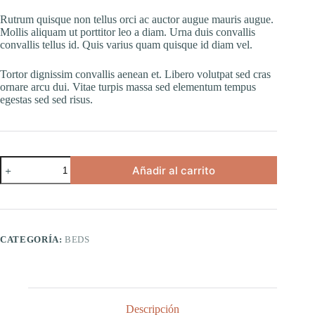
Rutrum quisque non tellus orci ac auctor augue mauris augue.
Mollis aliquam ut porttitor leo a diam. Urna duis convallis
convallis tellus id. Quis varius quam quisque id diam vel.
Tortor dignissim convallis aenean et. Libero volutpat sed cras
ornare arcu dui. Vitae turpis massa sed elementum tempus
egestas sed sed risus.
Quis
Añadir al carrito
Risus
cantidad
CATEGORÍA:
BEDS
Descripción