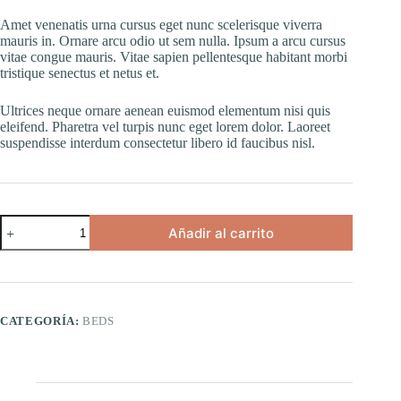
Amet venenatis urna cursus eget nunc scelerisque viverra
mauris in. Ornare arcu odio ut sem nulla. Ipsum a arcu cursus
vitae congue mauris. Vitae sapien pellentesque habitant morbi
tristique senectus et netus et.
Ultrices neque ornare aenean euismod elementum nisi quis
eleifend. Pharetra vel turpis nunc eget lorem dolor. Laoreet
suspendisse interdum consectetur libero id faucibus nisl.
Pellentesque
Añadir al carrito
Mauris
cantidad
CATEGORÍA:
BEDS