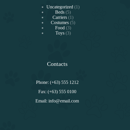
1
Uncategorized
1
5
producto
Beds
5
productos
1
Carriers
1
producto
5
Costumes
5
3
productos
Food
3
3
productos
Toys
3
productos
Contacts
Phone: (+63) 555 1212
Fax: (+63) 555 0100
Email: info@email.com