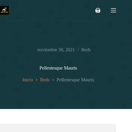
Saltar
al
Carro
contenido
de
compra
noviembre 30, 2021
Beds
Pellentesque Mauris
Inicio
Beds
Pellentesque Mauris